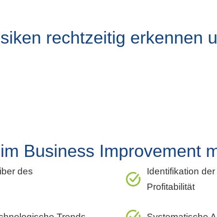
siken rechtzeitig erkennen 
eim Business Improvement m
eiber des
Identifikation de
Profitabilität
echnologische Trends
Systematische A