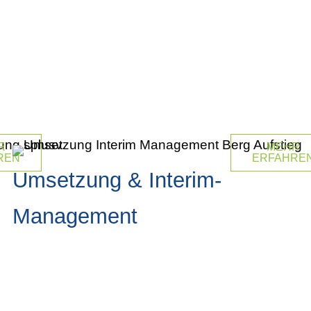
R
MEHR
REN
ERFAHRE
Umsetzung & Interim-
Management