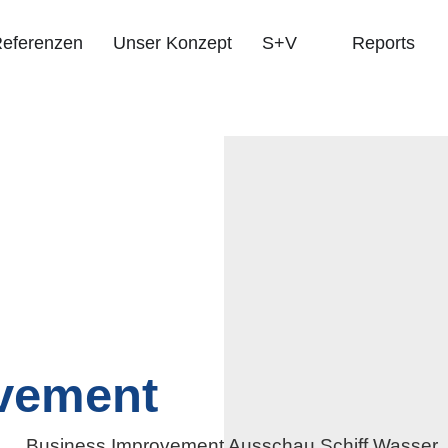
eferenzen
Unser Konzept
S+V
Reports
vement