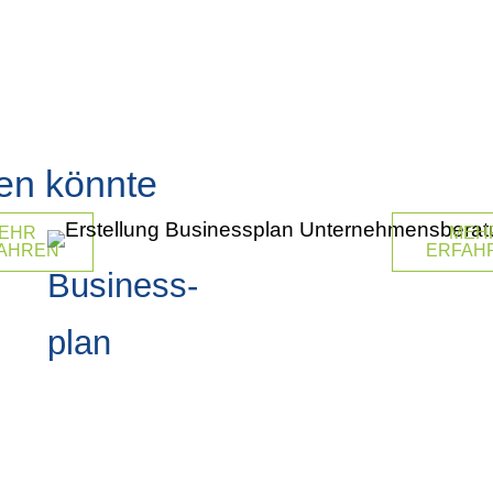
ren könnte
EHR
MEH
AHREN
ERFAH
Business-
plan