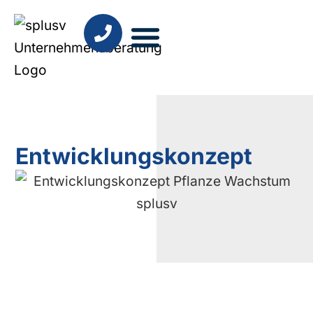
Unser Konzept
Entwicklungskonzept