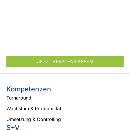
Profitabilität optimieren wir Ihre Strukturen
und nutzen gezielt Wachstumspotenziale.
Gemeinsam sorgen wir dafür, dass Ihr
Unternehmen nicht nur wächst, sondern
langfristig erfolgreich und wettbewerbsfähig
bleibt.
JETZT BERATEN LASSEN
Kompetenzen
Turnaround
Wachstum & Profitabilität
Umsetzung & Controlling
S+V