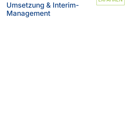
Umsetzung & Interim-
Management
Wir begleiten Sie bei Ihrer
Erfolgsgeschichte
Suchen Sie nach der optimalen Strategie,
um Ihr Unternehmenswachstum zu sichern
und gleichzeitig die Profitabilität zu
steigern? Mit unseren maßgeschneiderten
Lösungen im Bereich Wachstum und